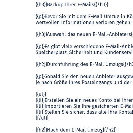
{{h3}}Backup Ihrer E-Mails{{/h3}}
{{p}}Bevor Sie mit dem E-Mail Umzug in Köln
wertvollen Informationen verloren gehen, 
{{h3}}Auswahl des neuen E-Mail-Anbieters{
{{p}}Es gibt viele verschiedene E-Mail-Anb
Speicherplatz, Sicherheit und Kundenservic
{{h2}}Durchführung des E-Mail Umzugs{{/h2
{{p}}Sobald Sie den neuen Anbieter ausge
je nach Größe Ihres Posteingangs und der 
{{ul}}
{{li}}Erstellen Sie ein neues Konto bei Ihre
{{li}}Importieren Sie Ihre gesicherten E-Mai
{{li}}Stellen Sie sicher, dass alle Ihre Ko
{{/ul}}
{{h2}}Nach dem E-Mail Umzug{{/h2}}