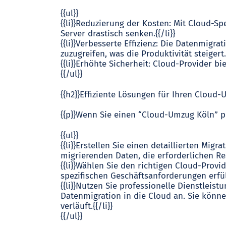
{{ul}}
{{li}}Reduzierung der Kosten: Mit Cloud-
Server drastisch senken.{{/li}}
{{li}}Verbesserte Effizienz: Die Datenmigr
zuzugreifen, was die Produktivität steigert.{
{{li}}Erhöhte Sicherheit: Cloud-Provider b
{{/ul}}
{{h2}}Effiziente Lösungen für Ihren Cloud-
{{p}}Wenn Sie einen “Cloud-Umzug Köln” pl
{{ul}}
{{li}}Erstellen Sie einen detaillierten Migr
migrierenden Daten, die erforderlichen Res
{{li}}Wählen Sie den richtigen Cloud-Provid
spezifischen Geschäftsanforderungen erfüllt
{{li}}Nutzen Sie professionelle Dienstleis
Datenmigration in die Cloud an. Sie könn
verläuft.{{/li}}
{{/ul}}