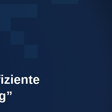
iziente
g”