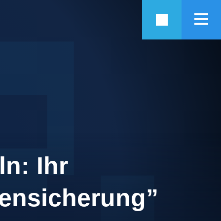
anaged Services, C
n: Ihr
tensicherung”