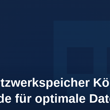
H – IT-Services, M
tzwerkspeicher Köl
de für optimale Da