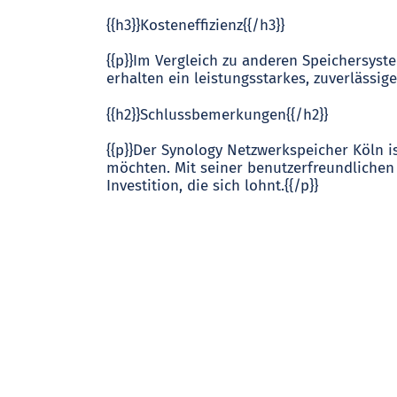
{{h3}}Kosteneffizienz{{/h3}}
{{p}}Im Vergleich zu anderen Speichersyst
erhalten ein leistungsstarkes, zuverlässig
{{h2}}Schlussbemerkungen{{/h2}}
{{p}}Der Synology Netzwerkspeicher Köln is
möchten. Mit seiner benutzerfreundlichen 
Investition, die sich lohnt.{{/p}}