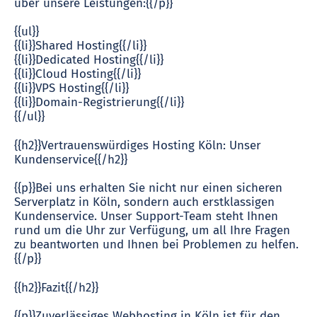
über unsere Leistungen:{{/p}}
{{ul}}
{{li}}Shared Hosting{{/li}}
{{li}}Dedicated Hosting{{/li}}
{{li}}Cloud Hosting{{/li}}
{{li}}VPS Hosting{{/li}}
{{li}}Domain-Registrierung{{/li}}
{{/ul}}
{{h2}}Vertrauenswürdiges Hosting Köln: Unser
Kundenservice{{/h2}}
{{p}}Bei uns erhalten Sie nicht nur einen sicheren
Serverplatz in Köln, sondern auch erstklassigen
Kundenservice. Unser Support-Team steht Ihnen
rund um die Uhr zur Verfügung, um all Ihre Fragen
zu beantworten und Ihnen bei Problemen zu helfen.
{{/p}}
{{h2}}Fazit{{/h2}}
{{p}}Zuverlässiges Webhosting in Köln ist für den